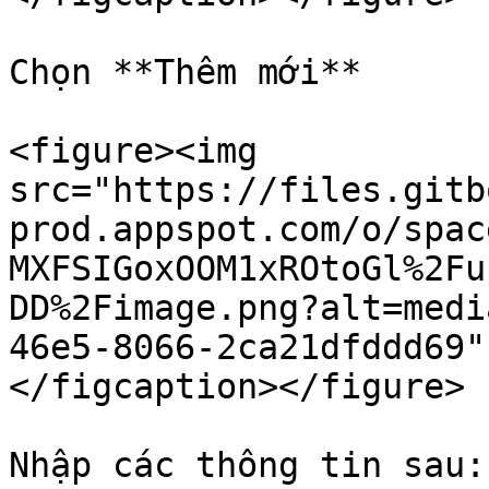
Chọn **Thêm mới**

<figure><img 
src="https://files.gitb
prod.appspot.com/o/spac
MXFSIGoxOOM1xROtoGl%2Fu
DD%2Fimage.png?alt=medi
46e5-8066-2ca21dfddd69"
</figcaption></figure>

Nhập các thông tin sau:
