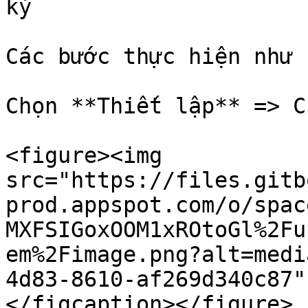
kỳ

Các bước thực hiện như s
Chọn **Thiết lập** => C
<figure><img 
src="https://files.gitb
prod.appspot.com/o/spac
MXFSIGoxOOM1xROtoGl%2Fu
em%2Fimage.png?alt=medi
4d83-8610-af269d340c87"
</figcaption></figure>
