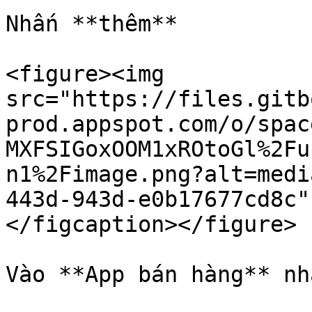
Nhấn **thêm**

<figure><img 
src="https://files.gitb
prod.appspot.com/o/spac
MXFSIGoxOOM1xROtoGl%2Fu
n1%2Fimage.png?alt=medi
443d-943d-e0b17677cd8c"
</figcaption></figure>

Vào **App bán hàng** nh