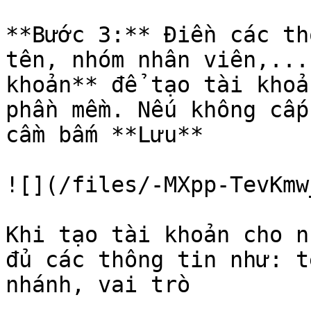
**Bước 3:** Điền các th
tên, nhóm nhân viên,...
khoản** để tạo tài khoả
phần mềm. Nếu không cấp
cầm bấm **Lưu**

![](/files/-MXpp-TevKmw
Khi tạo tài khoản cho n
đủ các thông tin như: t
nhánh, vai trò
