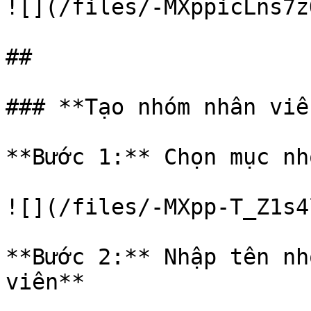
![](/files/-MXppicLns7z
##

### **Tạo nhóm nhân viên
**Bước 1:** Chọn mục nh
![](/files/-MXpp-T_Z1s4
**Bước 2:** Nhập tên nh
viên**
