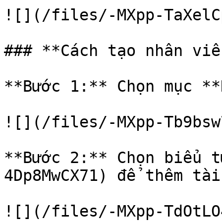
![](/files/-MXpp-TaXelC
### **Cách tạo nhân viên
**Bước 1:** Chọn mục **
![](/files/-MXpp-Tb9bsw
**Bước 2:** Chọn biểu t
4Dp8MwCX71) để thêm tài
![](/files/-MXpp-TdOtLO