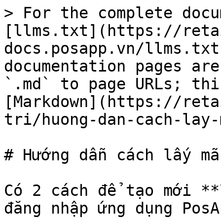
> For the complete docu
[llms.txt](https://reta
docs.posapp.vn/llms.txt
documentation pages are
`.md` to page URLs; thi
[Markdown](https://reta
tri/huong-dan-cach-lay-
# Hướng dẫn cách lấy mã
Có 2 cách để tạo mới **
đăng nhập ứng dụng PosA