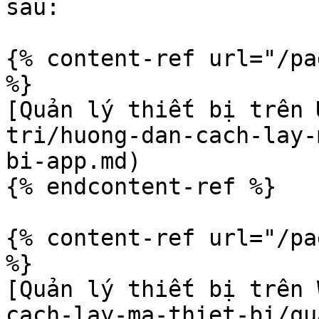
sau:

{% content-ref url="/pa
%}

[Quản lý thiết bị trên 
tri/huong-dan-cach-lay-
bi-app.md)

{% endcontent-ref %}

{% content-ref url="/pa
%}

[Quản lý thiết bị trên 
cach-lay-ma-thiet-bi/qu